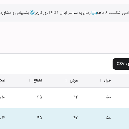
انتی شکست ۶ ماهه
ارسال به سراسر ایران ۱ تا ۱۴ روز کاری
پشتیبانی و مشاوره
 CSV
طول
عرض
ارتفاع
ضخا
↕
↕
↕
10
45
42
50
م
12
45
42
50
م